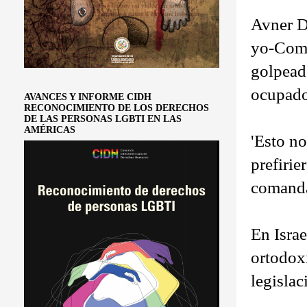
Avner D
yo-Como
golpead
ocupado
AVANCES Y INFORME CIDH
RECONOCIMIENTO DE LOS DERECHOS
DE LAS PERSONAS LGBTI EN LAS
AMÉRICAS
'Esto no
prefirie
comandan
En Isra
ortodox
legislac