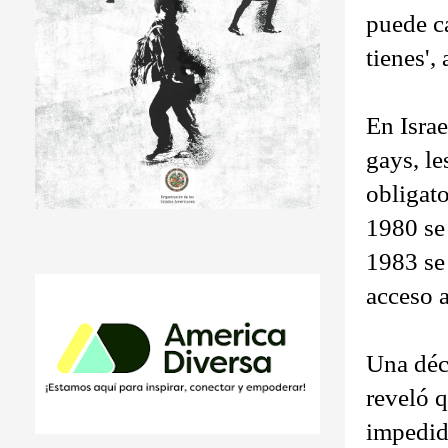
puede c
tienes',
En Israe
gays, le
obligat
1980 se 
1983 se 
acceso a
Una déc
reveló q
impedid