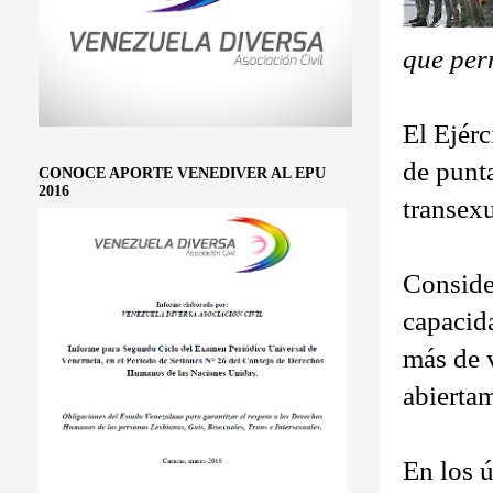
que per
El Ejérc
de punt
CONOCE APORTE VENEDIVER AL EPU
2016
transexu
Conside
capacida
más de v
abierta
En los 