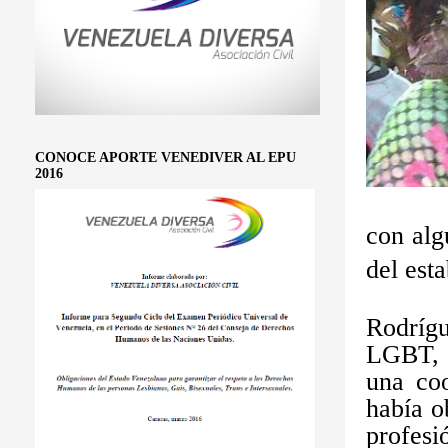
CONOCE APORTE VENEDIVER AL EPU
2016
con alg
del est
Rodrígu
LGBT, e
una coo
había o
profesi